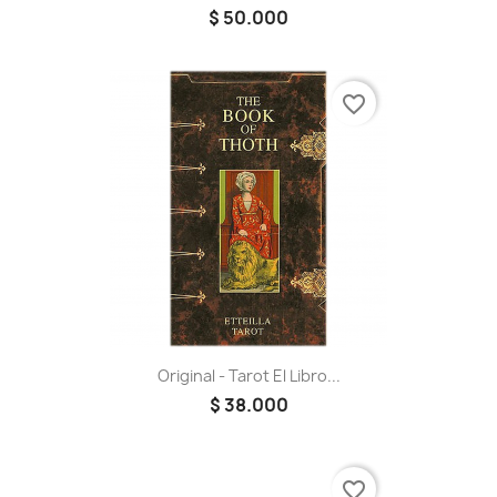
$ 50.000
favorite_border
Original - Tarot El Libro...
$ 38.000
favorite_border