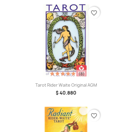
favorite_border
(8)
Tarot Rider Waite Original AGM
$ 40.880
favorite_border