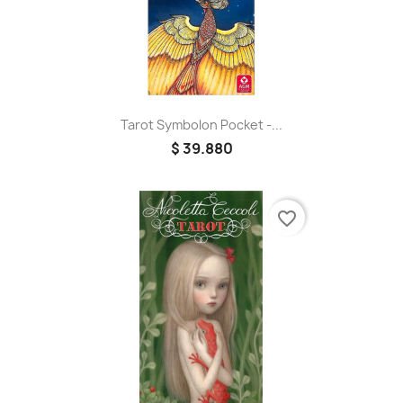
Tarot Symbolon Pocket -...
$ 39.880
favorite_border