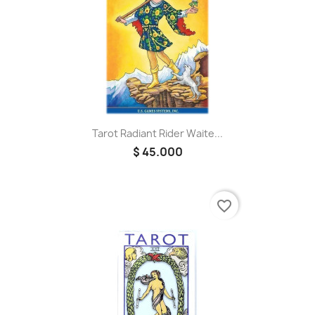
Tarot Radiant Rider Waite...
$ 45.000
favorite_border