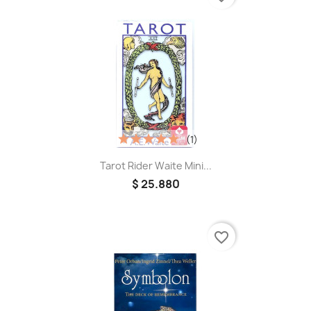
(1)
Tarot Rider Waite Mini...
$ 25.880
favorite_border