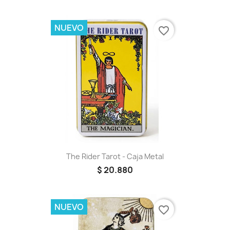
NUEVO
favorite_border
The Rider Tarot - Caja Metal
$ 20.880
NUEVO
favorite_border