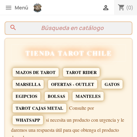
shopping_cart


(0)
Menú
search
TIENDA TAROT CHILE
MAZOS DE TAROT
TAROT RIDER
MARSELLA
OFERTAS - OUTLET
GATOS
EGIPCIOS
BOLSAS
MANTELES
Consulte por
TAROT CAJAS METAL
si necesita un producto con urgencia y le
WHATSAPP
daremos una respuesta útil para que obtenga el producto