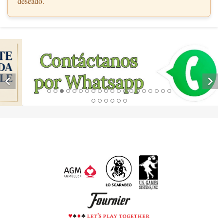
deseado.

