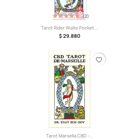
(2)
Tarot Rider Waite Pocket...
$ 29.880
favorite_border
Tarot Marsella CBD -...