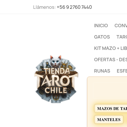
Llámenos:
+56 9 2760 7440
INICIO
CONV
GATOS
TAR
KIT MAZO + LI
OFERTAS - D
RUNAS
ESF
MAZOS DE TA
MANTELES