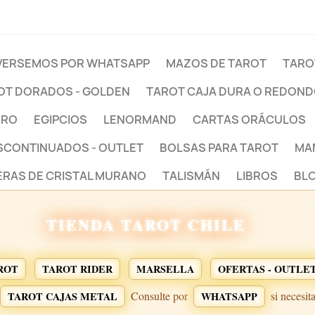
ERSEMOS POR WHATSAPP
MAZOS DE TAROT
TARO
OT DORADOS - GOLDEN
TAROT CAJA DURA O REDON
BRO
EGIPCIOS
LENORMAND
CARTAS ORÁCULOS
ESCONTINUADOS - OUTLET
BOLSAS PARA TAROT
MA
ERAS DE CRISTAL MURANO
TALISMÁN
LIBROS
BLO
TIENDA TAROT CHILE
ROT
TAROT RIDER
MARSELLA
OFERTAS - OUTLE
Consulte por
si necesit
TAROT CAJAS METAL
WHATSAPP