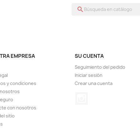
search
TRA EMPRESA
SU CUENTA
Seguimiento del pedido
egal
Iniciar sesión
os y condiciones
Crear una cuenta
 nosotros
Instagram
seguro
cte con nosotros
el sitio
as