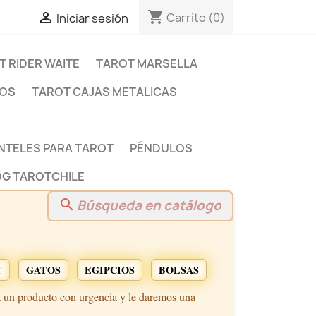
shopping_cart

Carrito
(0)
Iniciar sesión
T RIDER WAITE
TAROT MARSELLA
DOS
TAROT CAJAS METALICAS
NTELES PARA TAROT
PÉNDULOS
G TAROTCHILE
search
T
GATOS
EGIPCIOS
BOLSAS
a un producto con urgencia y le daremos una