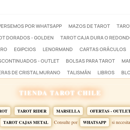
ERSEMOS POR WHATSAPP
MAZOS DE TAROT
TARO
OT DORADOS - GOLDEN
TAROT CAJA DURA O REDON
BRO
EGIPCIOS
LENORMAND
CARTAS ORÁCULOS
ESCONTINUADOS - OUTLET
BOLSAS PARA TAROT
MA
ERAS DE CRISTAL MURANO
TALISMÁN
LIBROS
BLO
TIENDA TAROT CHILE
ROT
TAROT RIDER
MARSELLA
OFERTAS - OUTLE
Consulte por
si necesit
TAROT CAJAS METAL
WHATSAPP