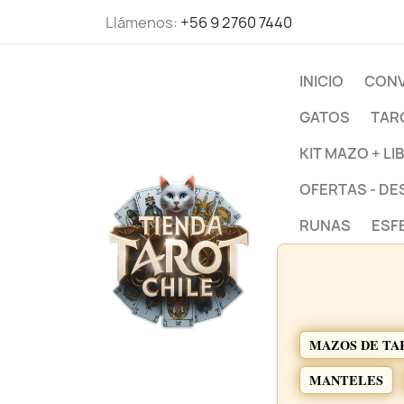
Llámenos:
+56 9 2760 7440
INICIO
CONV
GATOS
TAR
KIT MAZO + LI
OFERTAS - D
RUNAS
ESF
MAZOS DE TA
MANTELES