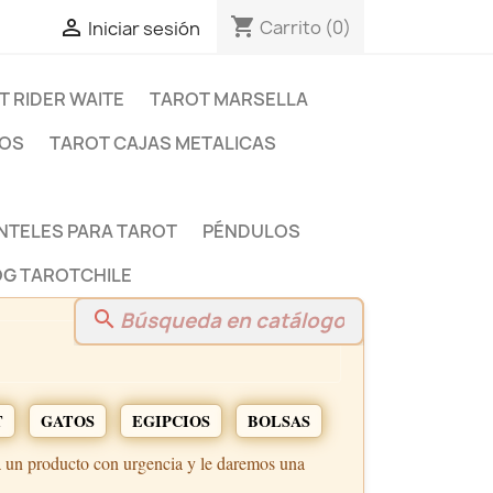
shopping_cart

Carrito
(0)
Iniciar sesión
T RIDER WAITE
TAROT MARSELLA
DOS
TAROT CAJAS METALICAS
NTELES PARA TAROT
PÉNDULOS
G TAROTCHILE
search
T
GATOS
EGIPCIOS
BOLSAS
a un producto con urgencia y le daremos una