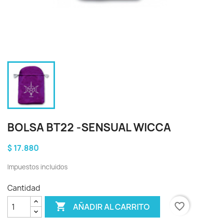
BOLSA BT22 -SENSUAL WICCA
$ 17.880
Impuestos incluidos
Cantidad

favorite_border
AÑADIR AL CARRITO