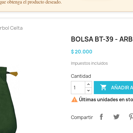
 que obtenga el producto deseado.
Arbol Celta
BOLSA BT-39 - AR
$ 20.000
Impuestos incluidos
Cantidad

AÑADIR 

Últimas unidades en st
Compartir