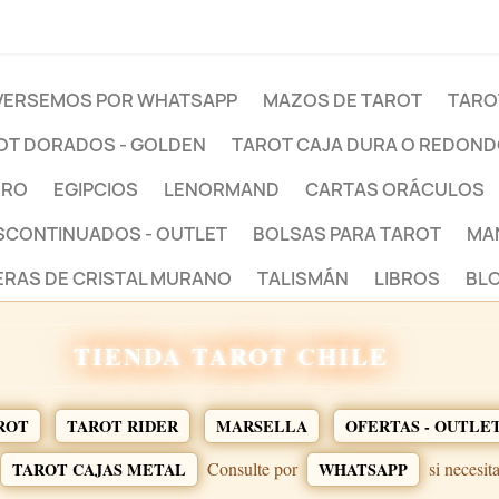
ERSEMOS POR WHATSAPP
MAZOS DE TAROT
TARO
OT DORADOS - GOLDEN
TAROT CAJA DURA O REDON
BRO
EGIPCIOS
LENORMAND
CARTAS ORÁCULOS
ESCONTINUADOS - OUTLET
BOLSAS PARA TAROT
MA
ERAS DE CRISTAL MURANO
TALISMÁN
LIBROS
BLO
TIENDA TAROT CHILE
ROT
TAROT RIDER
MARSELLA
OFERTAS - OUTLE
Consulte por
si necesit
TAROT CAJAS METAL
WHATSAPP