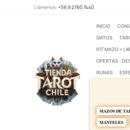
Llámenos:
+56 9 2760 7440
INICIO
CONV
GATOS
TAR
KIT MAZO + LI
OFERTAS - D
RUNAS
ESF
MAZOS DE TA
MANTELES