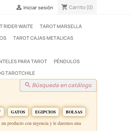
shopping_cart

Carrito
(0)
Iniciar sesión
T RIDER WAITE
TAROT MARSELLA
DOS
TAROT CAJAS METALICAS
NTELES PARA TAROT
PÉNDULOS
G TAROTCHILE
search
T
GATOS
EGIPCIOS
BOLSAS
a un producto con urgencia y le daremos una