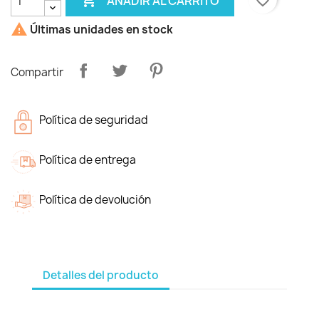

favorite_border
AÑADIR AL CARRITO

Últimas unidades en stock
Compartir
Política de seguridad
Política de entrega
Política de devolución
Detalles del producto