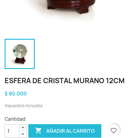
ESFERA DE CRISTAL MURANO 12CM
$ 90.000
Impuestos incluidos
Cantidad

favorite_border
AÑADIR AL CARRITO