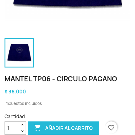
MANTEL TP06 - CIRCULO PAGANO
$ 36.000
Impuestos incluidos
Cantidad

favorite_border
AÑADIR AL CARRITO