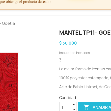
 que obtenga el producto deseado.
- Goetia
MANTEL TP11- GOE
$ 36.000
Impuestos incluidos
3
La mejor forma de leer tus car
100% polyester estampado,
Arte de Fabio Listrani, de Go
Cantidad

AÑADIR 