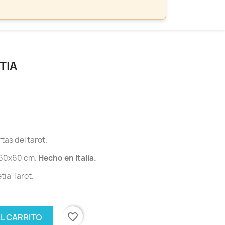
TIA
tas del tarot.
 60x60 cm.
Hecho en Italia.
etia Tarot.
favorite_border
AL CARRITO