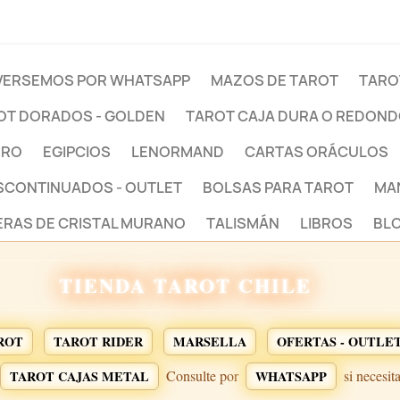
ERSEMOS POR WHATSAPP
MAZOS DE TAROT
TARO
OT DORADOS - GOLDEN
TAROT CAJA DURA O REDON
BRO
EGIPCIOS
LENORMAND
CARTAS ORÁCULOS
ESCONTINUADOS - OUTLET
BOLSAS PARA TAROT
MA
ERAS DE CRISTAL MURANO
TALISMÁN
LIBROS
BLO
TIENDA TAROT CHILE
ROT
TAROT RIDER
MARSELLA
OFERTAS - OUTLE
Consulte por
si necesit
TAROT CAJAS METAL
WHATSAPP