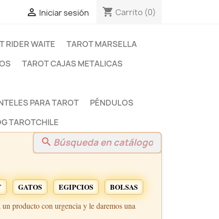
shopping_cart

Carrito
(0)
Iniciar sesión
T RIDER WAITE
TAROT MARSELLA
DOS
TAROT CAJAS METALICAS
NTELES PARA TAROT
PÉNDULOS
G TAROTCHILE
search
T
GATOS
EGIPCIOS
BOLSAS
a un producto con urgencia y le daremos una