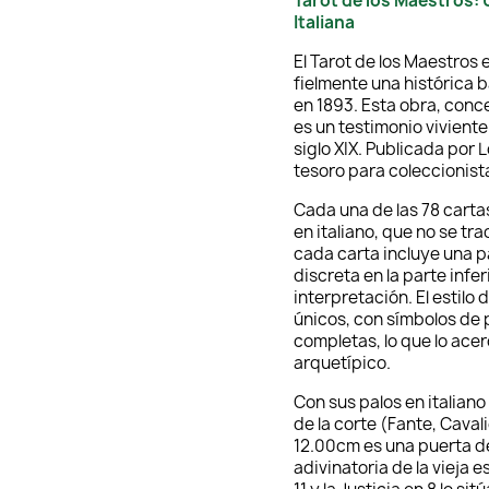
Tarot de los Maestros: 
Italiana
El Tarot de los Maestros
fielmente una histórica b
en 1893. Esta obra, conc
es un testimonio viviente 
siglo XIX. Publicada por
tesoro para coleccionist
Cada una de las 78 carta
en italiano, que no se tr
cada carta incluye una p
discreta en la parte infer
interpretación. El estilo
únicos, con símbolos de 
completas, lo que lo acer
arquetípico.
Con sus palos en italian
de la corte (Fante, Cava
12.00cm es una puerta de
adivinatoria de la vieja 