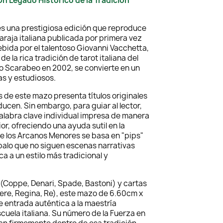
Un Legado Histórico de la Tradición
 es una prestigiosa edición que reproduce
araja italiana publicada por primera vez
ebida por el talentoso Giovanni Vacchetta,
de la rica tradición de tarot italiana del
 Lo Scarabeo en 2002, se convierte en un
as y estudiosos.
s de este mazo presenta títulos originales
aducen. Sin embargo, para guiar al lector,
alabra clave individual impresa de manera
ior, ofreciendo una ayuda sutil en la
 de los Arcanos Menores se basa en "pips"
palo que no siguen escenas narrativas
ca a un estilo más tradicional y
o (Coppe, Denari, Spade, Bastoni) y cartas
liere, Regina, Re), este mazo de 6.60cm x
 entrada auténtica a la maestría
escuela italiana. Su número de la Fuerza en