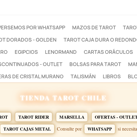
ERSEMOS POR WHATSAPP
MAZOS DE TAROT
TARO
OT DORADOS - GOLDEN
TAROT CAJA DURA O REDON
BRO
EGIPCIOS
LENORMAND
CARTAS ORÁCULOS
ESCONTINUADOS - OUTLET
BOLSAS PARA TAROT
MA
ERAS DE CRISTAL MURANO
TALISMÁN
LIBROS
BLO
TIENDA TAROT CHILE
ROT
TAROT RIDER
MARSELLA
OFERTAS - OUTLE
Consulte por
si necesit
TAROT CAJAS METAL
WHATSAPP