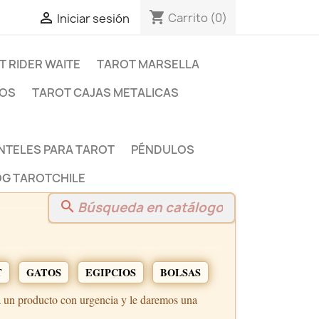
shopping_cart

Carrito
(0)
Iniciar sesión
T RIDER WAITE
TAROT MARSELLA
DOS
TAROT CAJAS METALICAS
NTELES PARA TAROT
PÉNDULOS
G TAROTCHILE
search
T
GATOS
EGIPCIOS
BOLSAS
a un producto con urgencia y le daremos una