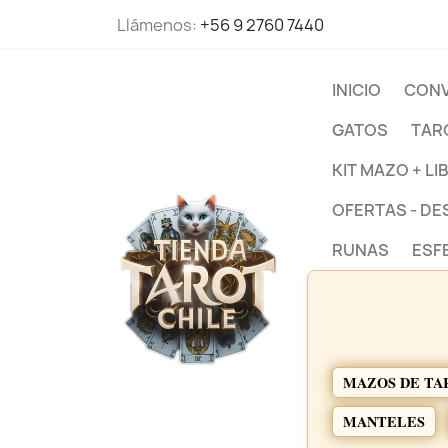
Llámenos:
+56 9 2760 7440
INICIO
CONV
GATOS
TAR
KIT MAZO + LI
OFERTAS - D
RUNAS
ESF
MAZOS DE TA
MANTELES