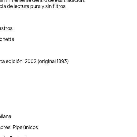
itúan firmemente dentro de esa tradición,
a de lectura pura y sin filtros.
estros
cchetta
ta edición: 2002 (original 1893)
aliana
nores: Pips únicos