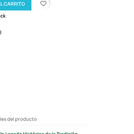
favorite_border
AL CARRITO
ock
les del producto