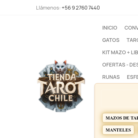
Llámenos:
+56 9 2760 7440
INICIO
CONV
GATOS
TAR
KIT MAZO + LI
OFERTAS - D
RUNAS
ESF
MAZOS DE TA
MANTELES