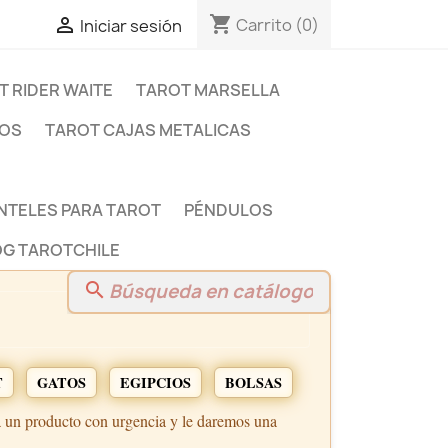
shopping_cart

Carrito
(0)
Iniciar sesión
T RIDER WAITE
TAROT MARSELLA
DOS
TAROT CAJAS METALICAS
NTELES PARA TAROT
PÉNDULOS
G TAROTCHILE
search
T
GATOS
EGIPCIOS
BOLSAS
a un producto con urgencia y le daremos una