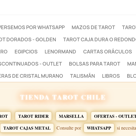
ERSEMOS POR WHATSAPP
MAZOS DE TAROT
TARO
OT DORADOS - GOLDEN
TAROT CAJA DURA O REDON
BRO
EGIPCIOS
LENORMAND
CARTAS ORÁCULOS
ESCONTINUADOS - OUTLET
BOLSAS PARA TAROT
MA
ERAS DE CRISTAL MURANO
TALISMÁN
LIBROS
BLO
TIENDA TAROT CHILE
ROT
TAROT RIDER
MARSELLA
OFERTAS - OUTLE
Consulte por
si necesit
TAROT CAJAS METAL
WHATSAPP