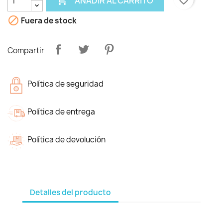

favorite_border
AÑADIR AL CARRITO

Fuera de stock
Compartir
Política de seguridad
Política de entrega
Política de devolución
Detalles del producto