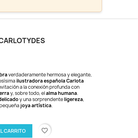
T CARLOTYDES
bra
verdaderamente hermosa y elegante,
tosísima
ilustradora española Carlota
nvitación a la conexión profunda con
ierra
y, sobre todo, el
alma humana
.
delicado
y una sorprendente
ligereza
,
 pequeña
joya artística
.
favorite_border
AL CARRITO