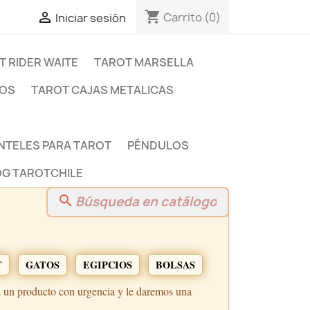
shopping_cart

Carrito
(0)
Iniciar sesión
T RIDER WAITE
TAROT MARSELLA
DOS
TAROT CAJAS METALICAS
NTELES PARA TAROT
PÉNDULOS
G TAROTCHILE
search
T
GATOS
EGIPCIOS
BOLSAS
a un producto con urgencia y le daremos una