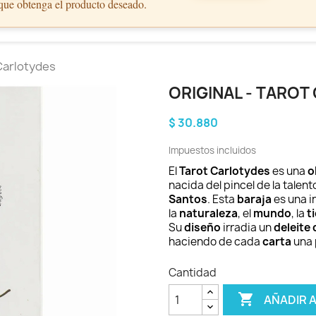
 que obtenga el producto deseado.
 Carlotydes
ORIGINAL - TARO
$ 30.880
Impuestos incluidos
El
Tarot Carlotydes
es una
o
nacida del pincel de la talen
Santos
. Esta
baraja
es una i
la
naturaleza
, el
mundo
, la
t
Su
diseño
irradia un
deleite 
haciendo de cada
carta
una
Cantidad

AÑADIR 