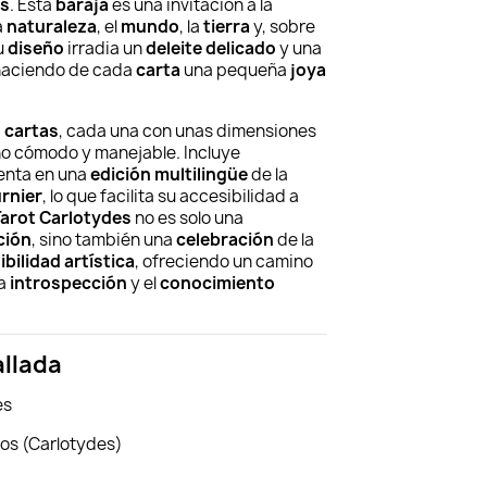
os
. Esta
baraja
es una invitación a la
a
naturaleza
, el
mundo
, la
tierra
y, sobre
u
diseño
irradia un
deleite delicado
y una
 haciendo de cada
carta
una pequeña
joya
 cartas
, cada una con unas dimensiones
ño cómodo y manejable. Incluye
enta en una
edición multilingüe
de la
urnier
, lo que facilita su accesibilidad a
Tarot Carlotydes
no es solo una
ción
, sino también una
celebración
de la
ibilidad artística
, ofreciendo un camino
la
introspección
y el
conocimiento
allada
es
os (Carlotydes)