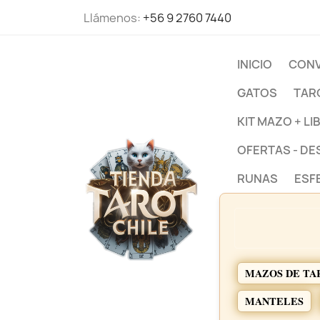
Llámenos:
+56 9 2760 7440
INICIO
CONV
GATOS
TAR
KIT MAZO + LI
OFERTAS - D
RUNAS
ESF
MAZOS DE TA
MANTELES