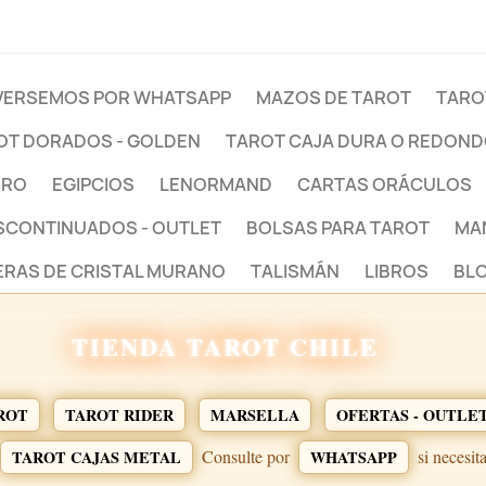
ERSEMOS POR WHATSAPP
MAZOS DE TAROT
TARO
OT DORADOS - GOLDEN
TAROT CAJA DURA O REDON
BRO
EGIPCIOS
LENORMAND
CARTAS ORÁCULOS
ESCONTINUADOS - OUTLET
BOLSAS PARA TAROT
MA
ERAS DE CRISTAL MURANO
TALISMÁN
LIBROS
BLO
TIENDA TAROT CHILE
ROT
TAROT RIDER
MARSELLA
OFERTAS - OUTLE
Consulte por
si necesit
TAROT CAJAS METAL
WHATSAPP