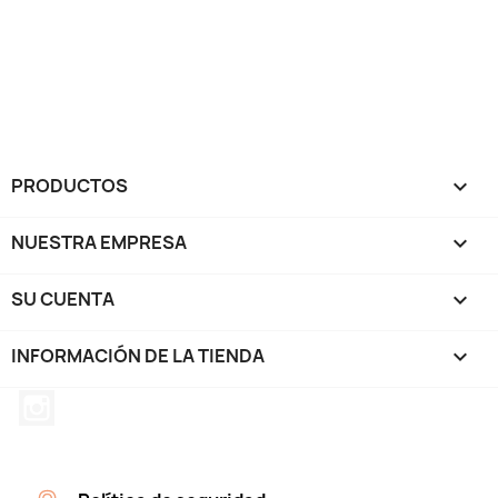
PRODUCTOS

NUESTRA EMPRESA

SU CUENTA

INFORMACIÓN DE LA TIENDA
keyboard_arrow_down
Instagram