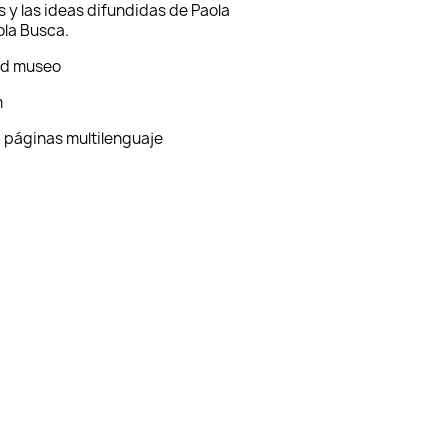
s y las ideas difundidas de Paola
ola Busca.
ad museo
m
8 páginas multilenguaje