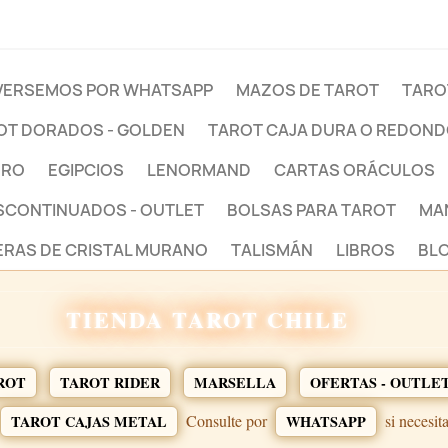
ERSEMOS POR WHATSAPP
MAZOS DE TAROT
TARO
OT DORADOS - GOLDEN
TAROT CAJA DURA O REDON
BRO
EGIPCIOS
LENORMAND
CARTAS ORÁCULOS
ESCONTINUADOS - OUTLET
BOLSAS PARA TAROT
MA
ERAS DE CRISTAL MURANO
TALISMÁN
LIBROS
BLO
TIENDA TAROT CHILE
ROT
TAROT RIDER
MARSELLA
OFERTAS - OUTLE
Consulte por
si necesit
TAROT CAJAS METAL
WHATSAPP