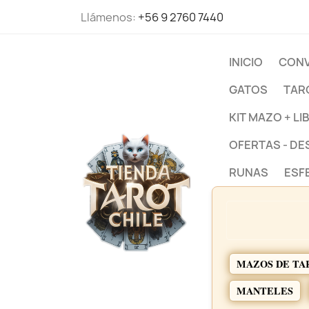
Llámenos:
+56 9 2760 7440
INICIO
CONV
GATOS
TAR
KIT MAZO + LI
OFERTAS - D
RUNAS
ESF
MAZOS DE TA
MANTELES