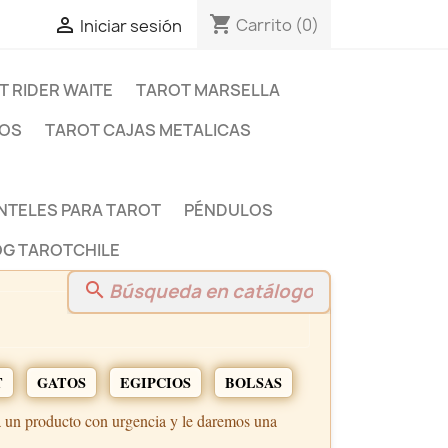
shopping_cart

Carrito
(0)
Iniciar sesión
T RIDER WAITE
TAROT MARSELLA
DOS
TAROT CAJAS METALICAS
NTELES PARA TAROT
PÉNDULOS
G TAROTCHILE
search
T
GATOS
EGIPCIOS
BOLSAS
a un producto con urgencia y le daremos una