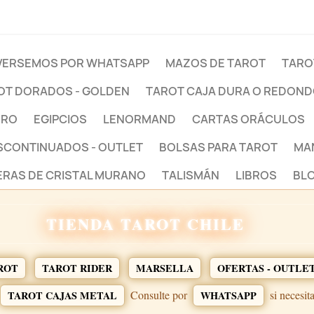
ERSEMOS POR WHATSAPP
MAZOS DE TAROT
TARO
OT DORADOS - GOLDEN
TAROT CAJA DURA O REDON
BRO
EGIPCIOS
LENORMAND
CARTAS ORÁCULOS
ESCONTINUADOS - OUTLET
BOLSAS PARA TAROT
MA
ERAS DE CRISTAL MURANO
TALISMÁN
LIBROS
BLO
TIENDA TAROT CHILE
ROT
TAROT RIDER
MARSELLA
OFERTAS - OUTLE
Consulte por
si necesit
TAROT CAJAS METAL
WHATSAPP