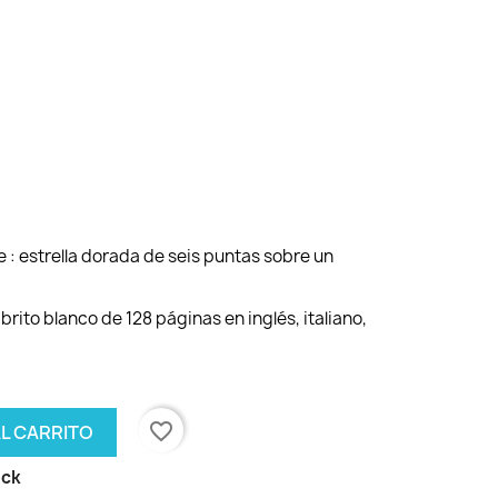
e : estrella dorada de seis puntas sobre un
brito blanco de 128 páginas en inglés, italiano,
favorite_border
AL CARRITO
ock