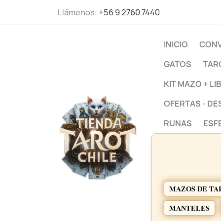
Llámenos:
+56 9 2760 7440
INICIO
CONV
GATOS
TAR
KIT MAZO + LI
OFERTAS - D
RUNAS
ESF
MAZOS DE TA
MANTELES