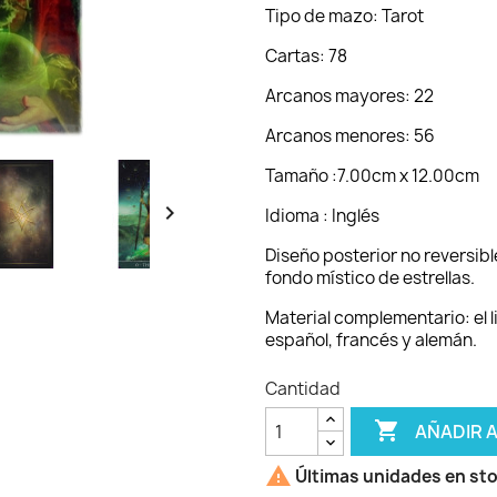
Tipo de mazo: Tarot
Cartas: 78
Arcanos mayores: 22
Arcanos menores: 56
Tamaño :7.00cm x 12.00cm

Idioma : Inglés
Diseño posterior no reversibl
fondo místico de estrellas.
Material complementario: el li
español, francés y alemán.
Cantidad

AÑADIR 

Últimas unidades en st