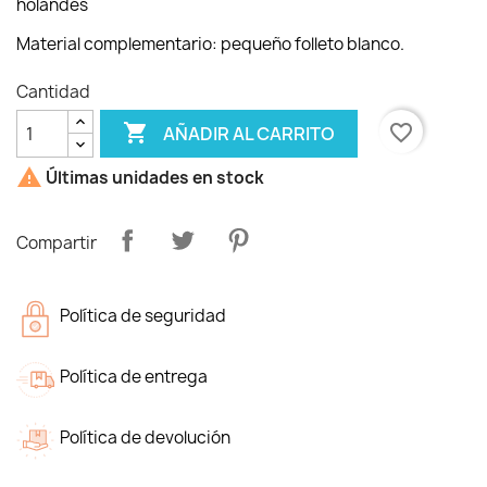
holandés
Material complementario: pequeño folleto blanco.
Cantidad

favorite_border
AÑADIR AL CARRITO

Últimas unidades en stock
Compartir
Política de seguridad
Política de entrega
Política de devolución