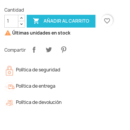
Cantidad

favorite_border
AÑADIR AL CARRITO

Últimas unidades en stock
Compartir
Política de seguridad
Política de entrega
Política de devolución