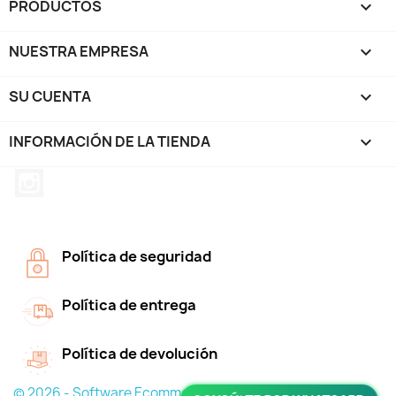
PRODUCTOS

NUESTRA EMPRESA

SU CUENTA

INFORMACIÓN DE LA TIENDA
keyboard_arrow_down
Instagram
Política de seguridad
Política de entrega
Política de devolución
© 2026 - Software Ecommerce desarrollado por