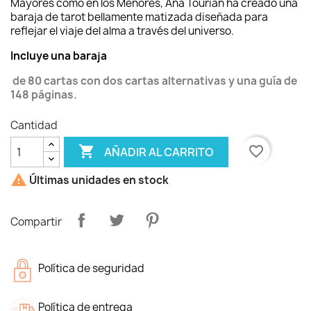
Mayores como en los Menores, Ana Tourian ha creado una
baraja de tarot bellamente matizada diseñada para
reflejar el viaje del alma a través del universo.
Incluye una baraja
de 80 cartas con dos cartas alternativas y una guía de
148 páginas.
Cantidad

favorite_border
AÑADIR AL CARRITO

Últimas unidades en stock
Compartir
Política de seguridad
Política de entrega