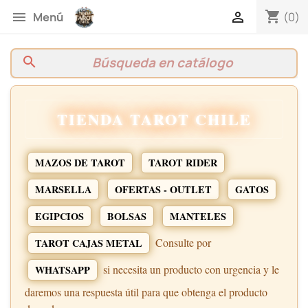
shopping_cart


(0)
Menú
search
TIENDA TAROT CHILE
MAZOS DE TAROT
TAROT RIDER
MARSELLA
OFERTAS - OUTLET
GATOS
EGIPCIOS
BOLSAS
MANTELES
Consulte por
TAROT CAJAS METAL
si necesita un producto con urgencia y le
WHATSAPP
daremos una respuesta útil para que obtenga el producto