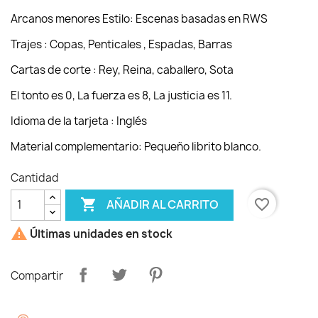
Arcanos menores Estilo: Escenas basadas en RWS
Trajes : Copas, Penticales , Espadas, Barras
Cartas de corte : Rey, Reina, caballero, Sota
El tonto es 0, La fuerza es 8, La justicia es 11.
Idioma de la tarjeta : Inglés
Material complementario: Pequeño librito blanco.
Cantidad

favorite_border
AÑADIR AL CARRITO

Últimas unidades en stock
Compartir