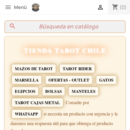
shopping_cart


(0)
Menú
search
TIENDA TAROT CHILE
MAZOS DE TAROT
TAROT RIDER
MARSELLA
OFERTAS - OUTLET
GATOS
EGIPCIOS
BOLSAS
MANTELES
Consulte por
TAROT CAJAS METAL
si necesita un producto con urgencia y le
WHATSAPP
daremos una respuesta útil para que obtenga el producto