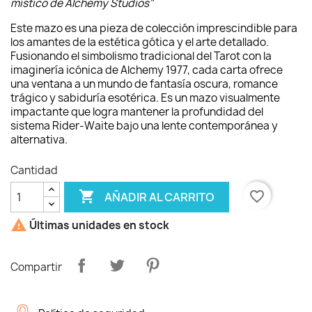
místico de Alchemy Studios"
Este mazo es una pieza de colección imprescindible para
los amantes de la estética gótica y el arte detallado.
Fusionando el simbolismo tradicional del Tarot con la
imaginería icónica de Alchemy 1977, cada carta ofrece
una ventana a un mundo de fantasía oscura, romance
trágico y sabiduría esotérica. Es un mazo visualmente
impactante que logra mantener la profundidad del
sistema Rider-Waite bajo una lente contemporánea y
alternativa.
Cantidad

favorite_border
AÑADIR AL CARRITO

Últimas unidades en stock
Compartir