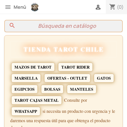
shopping_cart


(0)
Menú
search
TIENDA TAROT CHILE
MAZOS DE TAROT
TAROT RIDER
MARSELLA
OFERTAS - OUTLET
GATOS
EGIPCIOS
BOLSAS
MANTELES
Consulte por
TAROT CAJAS METAL
si necesita un producto con urgencia y le
WHATSAPP
daremos una respuesta útil para que obtenga el producto