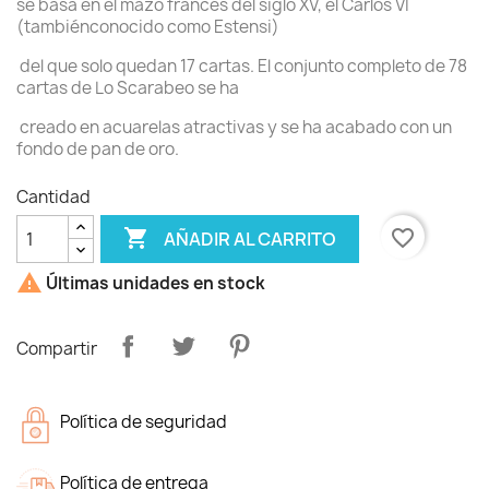
se basa en el mazo francés del siglo XV, el Carlos VI
(tambiénconocido como Estensi)
del que solo quedan 17 cartas. El conjunto completo de 78
cartas de Lo Scarabeo se ha
creado en acuarelas atractivas y se ha acabado con un
fondo de pan de oro.
Cantidad

favorite_border
AÑADIR AL CARRITO

Últimas unidades en stock
Compartir
Política de seguridad
Política de entrega