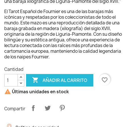
una baraja xilográfica de Liguria-Piamonte del siglo XVIII."
El Tarot Español de Fournier es una de las barajas más
icónicas y respetadas por los coleccionistas de todo el
mundo. Este mazo es una reproducción detallada de una
baraja grabada en madera (xilografía) del siglo XVIII,
originaria de la región de Liguria-Piamonte. Con su diseño
bilingüe y su estética antigua, ofrece una experiencia de
lectura conectada con las raíces más profundas de la
cartomancia europea, manteniendo la calidad legendaria
de los naipes Fournier.
Cantidad

favorite_border
AÑADIR AL CARRITO

Últimas unidades en stock
Compartir