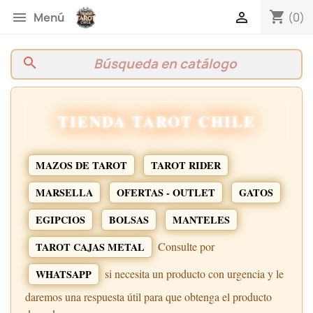
shopping_cart


(0)
Menú
search
TIENDA TAROT CHILE
MAZOS DE TAROT
TAROT RIDER
MARSELLA
OFERTAS - OUTLET
GATOS
EGIPCIOS
BOLSAS
MANTELES
Consulte por
TAROT CAJAS METAL
si necesita un producto con urgencia y le
WHATSAPP
daremos una respuesta útil para que obtenga el producto