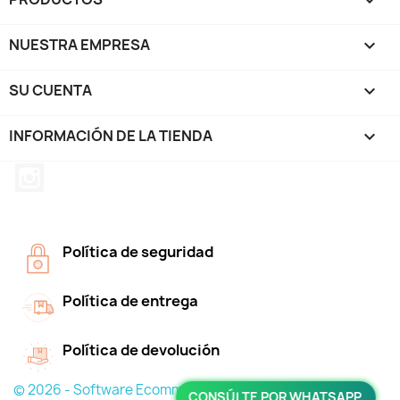

NUESTRA EMPRESA

SU CUENTA

INFORMACIÓN DE LA TIENDA
keyboard_arrow_down
Instagram
Política de seguridad
Política de entrega
Política de devolución
© 2026 - Software Ecommerce desarrollado por
CONSÚLTE POR WHATSAPP.