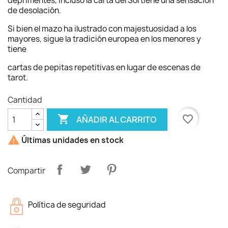
deprimentes,
incluso la carta del Sol tiene una sensación
de desolación.
Si bien el mazo ha ilustrado con majestuosidad a los
mayores,
sigue la tradición europea en los menores y
tiene
cartas de pepitas repetitivas en lugar de escenas de
tarot.
Cantidad

favorite_border
AÑADIR AL CARRITO

Últimas unidades en stock
Compartir
Política de seguridad