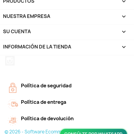
PRODUCTOS

NUESTRA EMPRESA

SU CUENTA

INFORMACIÓN DE LA TIENDA
keyboard_arrow_down
Instagram
Política de seguridad
Política de entrega
Política de devolución
© 2026 - Software Ecommerce desarrollado por