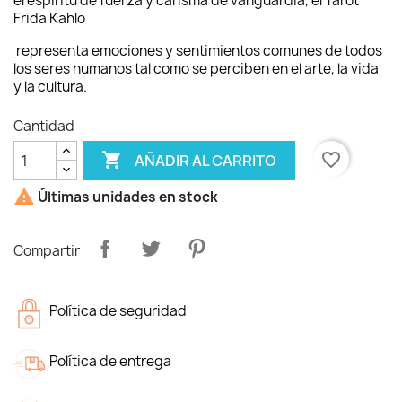
el espíritu de fuerza y ​​carisma de vanguardia, el Tarot
Frida Kahlo
representa emociones y sentimientos comunes de todos
los seres humanos tal como se perciben en el arte, la vida
y la cultura.
Cantidad

favorite_border
AÑADIR AL CARRITO

Últimas unidades en stock
Compartir
Política de seguridad
Política de entrega