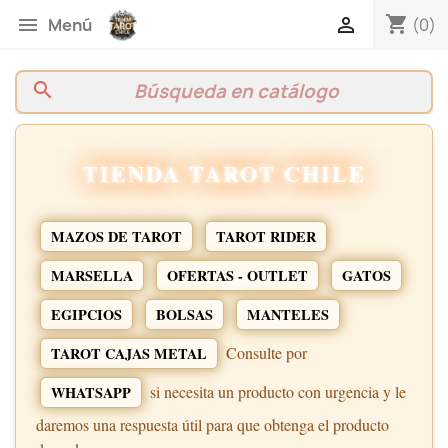
shopping_cart


(0)
Menú
search
TIENDA TAROT CHILE
MAZOS DE TAROT
TAROT RIDER
MARSELLA
OFERTAS - OUTLET
GATOS
EGIPCIOS
BOLSAS
MANTELES
Consulte por
TAROT CAJAS METAL
si necesita un producto con urgencia y le
WHATSAPP
daremos una respuesta útil para que obtenga el producto