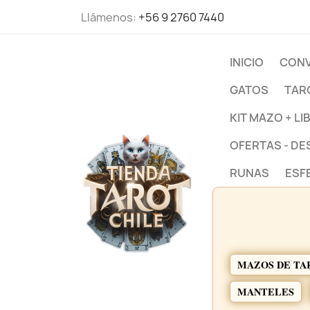
Llámenos:
+56 9 2760 7440
INICIO
CONV
GATOS
TAR
KIT MAZO + LI
OFERTAS - D
RUNAS
ESF
MAZOS DE TA
MANTELES