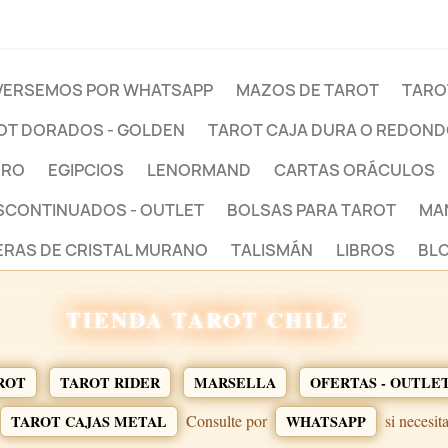
ERSEMOS POR WHATSAPP
MAZOS DE TAROT
TARO
OT DORADOS - GOLDEN
TAROT CAJA DURA O REDON
BRO
EGIPCIOS
LENORMAND
CARTAS ORÁCULOS
ESCONTINUADOS - OUTLET
BOLSAS PARA TAROT
MA
ERAS DE CRISTAL MURANO
TALISMÁN
LIBROS
BLO
TIENDA TAROT CHILE
ROT
TAROT RIDER
MARSELLA
OFERTAS - OUTLE
Consulte por
si necesit
TAROT CAJAS METAL
WHATSAPP