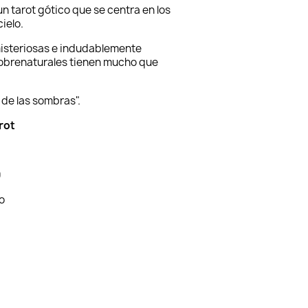
un tarot gótico que se centra en los
ielo.
misteriosas e indudablemente
sobrenaturales tienen mucho que
 de las sombras".
arot
0
zo