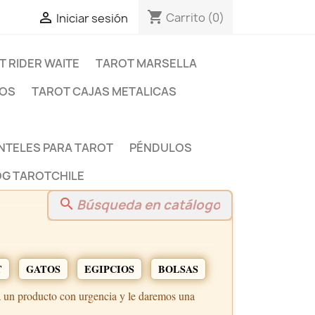
shopping_cart

Carrito
(0)
Iniciar sesión
T RIDER WAITE
TAROT MARSELLA
DOS
TAROT CAJAS METALICAS
NTELES PARA TAROT
PÉNDULOS
G TAROTCHILE
search
T
GATOS
EGIPCIOS
BOLSAS
a un producto con urgencia y le daremos una