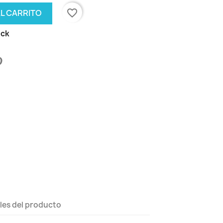
favorite_border
AL CARRITO
ock
les del producto