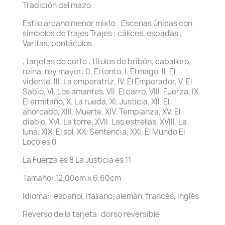
Tradición del mazo:
Estilo arcano menor mixto : Escenas únicas con
símbolos de trajes Trajes : cálices, espadas ,
Varitas, pentáculos
, tarjetas de corte : títulos de bribón, caballero,
reina, rey mayor: 0. El tonto, I. El mago, II. El
vidente, III. La emperatriz, IV. El Emperador, V. El
Sabio, VI. Los amantes, VII. El carro, VIII. Fuerza, IX.
El ermitaño, X. La rueda, XI. Justicia, XII. El
ahorcado, XIII. Muerte, XIV. Templanza, XV. El
diablo, XVI. La torre, XVII. Las estrellas, XVIII. La
luna, XIX. El sol, XX. Sentencia, XXI. El Mundo El
Loco es 0
La Fuerza es 8 La Justicia es 11
Tamaño: 12.00cm x 6.60cm
Idioma:: español, italiano, alemán, francés, inglés
Reverso de la tarjeta: dorso reversible