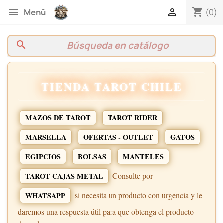
shopping_cart


(0)
Menú
search
TIENDA TAROT CHILE
MAZOS DE TAROT
TAROT RIDER
MARSELLA
OFERTAS - OUTLET
GATOS
EGIPCIOS
BOLSAS
MANTELES
Consulte por
TAROT CAJAS METAL
si necesita un producto con urgencia y le
WHATSAPP
daremos una respuesta útil para que obtenga el producto