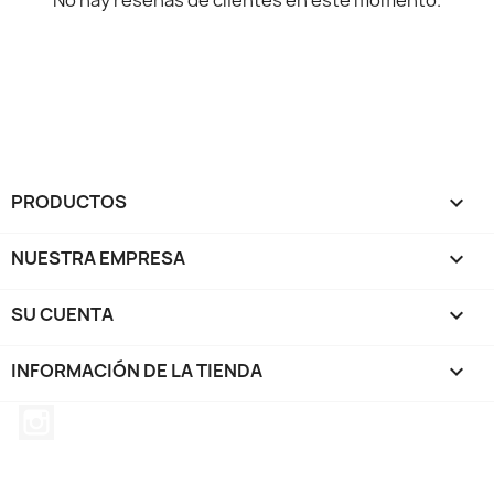
No hay reseñas de clientes en este momento.
PRODUCTOS

NUESTRA EMPRESA

SU CUENTA

INFORMACIÓN DE LA TIENDA
keyboard_arrow_down
Instagram