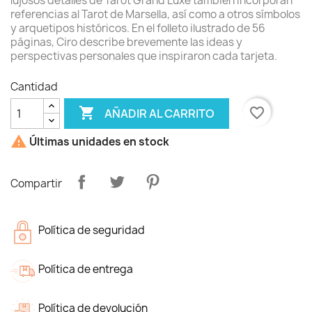
lujosos detalles de Tarot Grand Luxe también incorporan
referencias al Tarot de Marsella, así como a otros símbolos
y arquetipos históricos. En el folleto ilustrado de 56
páginas, Ciro describe brevemente las ideas y
perspectivas personales que inspiraron cada tarjeta.
Cantidad

favorite_border
AÑADIR AL CARRITO

Últimas unidades en stock
Compartir
Política de seguridad
Política de entrega
Política de devolución