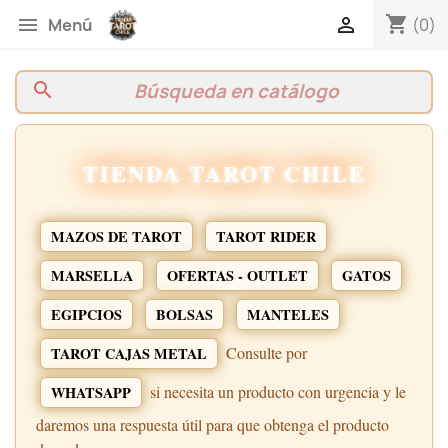
shopping_cart


(0)
Menú
search
TIENDA TAROT CHILE
MAZOS DE TAROT
TAROT RIDER
MARSELLA
OFERTAS - OUTLET
GATOS
EGIPCIOS
BOLSAS
MANTELES
Consulte por
TAROT CAJAS METAL
si necesita un producto con urgencia y le
WHATSAPP
daremos una respuesta útil para que obtenga el producto