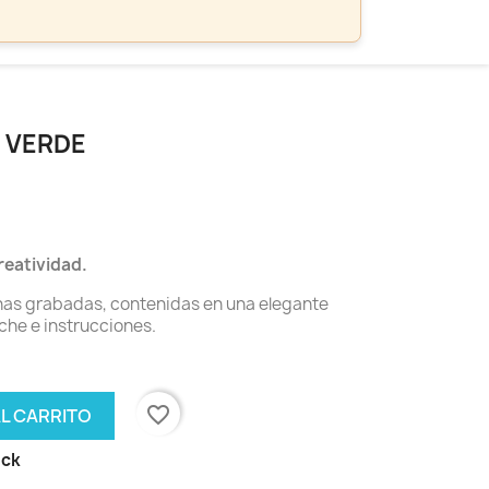
 VERDE
reatividad.
nas grabadas, contenidas en una elegante
uche e instrucciones.
favorite_border
AL CARRITO
ock