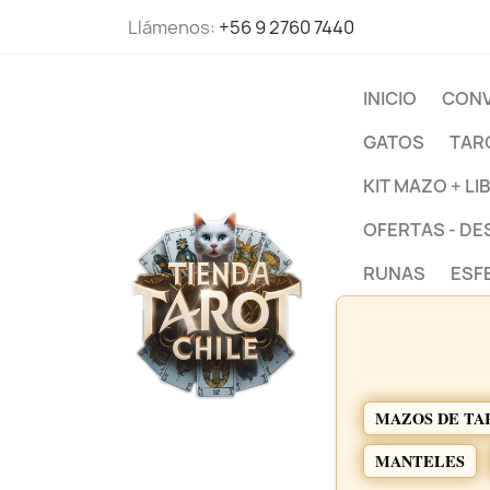
Llámenos:
+56 9 2760 7440
INICIO
CONV
GATOS
TAR
KIT MAZO + LI
OFERTAS - D
RUNAS
ESF
MAZOS DE TA
MANTELES