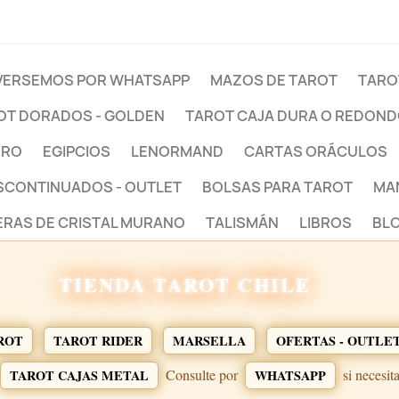
ERSEMOS POR WHATSAPP
MAZOS DE TAROT
TARO
OT DORADOS - GOLDEN
TAROT CAJA DURA O REDON
BRO
EGIPCIOS
LENORMAND
CARTAS ORÁCULOS
ESCONTINUADOS - OUTLET
BOLSAS PARA TAROT
MA
ERAS DE CRISTAL MURANO
TALISMÁN
LIBROS
BLO
TIENDA TAROT CHILE
ROT
TAROT RIDER
MARSELLA
OFERTAS - OUTLE
Consulte por
si necesit
TAROT CAJAS METAL
WHATSAPP