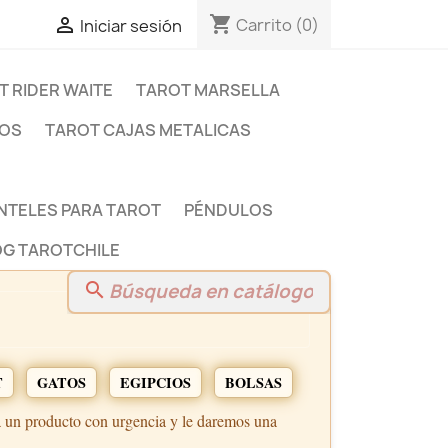
shopping_cart

Carrito
(0)
Iniciar sesión
T RIDER WAITE
TAROT MARSELLA
DOS
TAROT CAJAS METALICAS
NTELES PARA TAROT
PÉNDULOS
G TAROTCHILE
search
T
GATOS
EGIPCIOS
BOLSAS
a un producto con urgencia y le daremos una