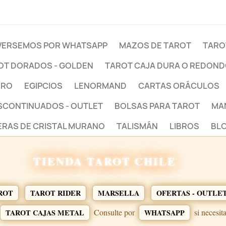
ERSEMOS POR WHATSAPP
MAZOS DE TAROT
TARO
OT DORADOS - GOLDEN
TAROT CAJA DURA O REDON
BRO
EGIPCIOS
LENORMAND
CARTAS ORÁCULOS
ESCONTINUADOS - OUTLET
BOLSAS PARA TAROT
MA
ERAS DE CRISTAL MURANO
TALISMÁN
LIBROS
BLO
TIENDA TAROT CHILE
ROT
TAROT RIDER
MARSELLA
OFERTAS - OUTLE
Consulte por
si necesit
TAROT CAJAS METAL
WHATSAPP