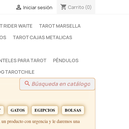
shopping_cart

Carrito
(0)
Iniciar sesión
T RIDER WAITE
TAROT MARSELLA
DOS
TAROT CAJAS METALICAS
NTELES PARA TAROT
PÉNDULOS
G TAROTCHILE
search
T
GATOS
EGIPCIOS
BOLSAS
a un producto con urgencia y le daremos una