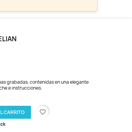
ELIAN
nas grabadas, contenidas en una elegante
che e instrucciones.
favorite_border
AL CARRITO
ock