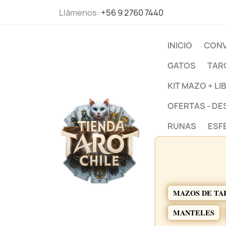
Llámenos:
+56 9 2760 7440
INICIO
CONV
GATOS
TAR
KIT MAZO + LI
OFERTAS - D
RUNAS
ESF
MAZOS DE TA
MANTELES