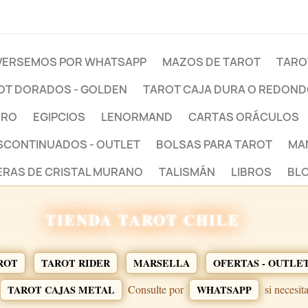
ERSEMOS POR WHATSAPP
MAZOS DE TAROT
TARO
OT DORADOS - GOLDEN
TAROT CAJA DURA O REDON
BRO
EGIPCIOS
LENORMAND
CARTAS ORÁCULOS
ESCONTINUADOS - OUTLET
BOLSAS PARA TAROT
MA
ERAS DE CRISTAL MURANO
TALISMÁN
LIBROS
BLO
TIENDA TAROT CHILE
ROT
TAROT RIDER
MARSELLA
OFERTAS - OUTLE
Consulte por
si necesit
TAROT CAJAS METAL
WHATSAPP