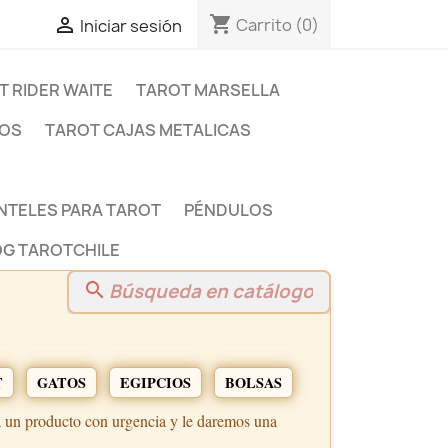
shopping_cart

Carrito
(0)
Iniciar sesión
T RIDER WAITE
TAROT MARSELLA
DOS
TAROT CAJAS METALICAS
NTELES PARA TAROT
PÉNDULOS
G TAROTCHILE
search
T
GATOS
EGIPCIOS
BOLSAS
a un producto con urgencia y le daremos una