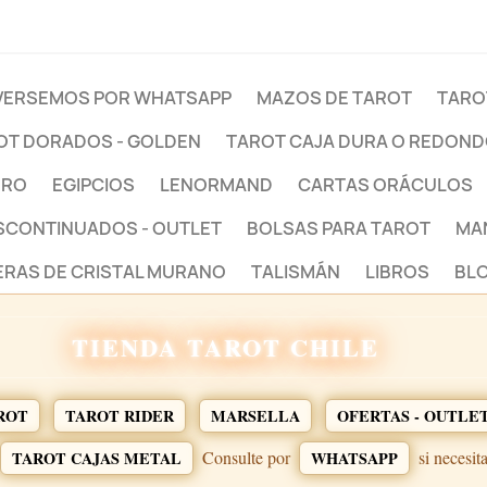
ERSEMOS POR WHATSAPP
MAZOS DE TAROT
TARO
OT DORADOS - GOLDEN
TAROT CAJA DURA O REDON
BRO
EGIPCIOS
LENORMAND
CARTAS ORÁCULOS
ESCONTINUADOS - OUTLET
BOLSAS PARA TAROT
MA
ERAS DE CRISTAL MURANO
TALISMÁN
LIBROS
BLO
TIENDA TAROT CHILE
ROT
TAROT RIDER
MARSELLA
OFERTAS - OUTLE
Consulte por
si necesit
TAROT CAJAS METAL
WHATSAPP