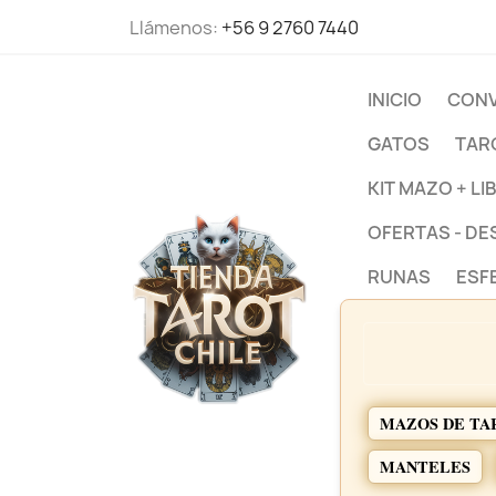
Llámenos:
+56 9 2760 7440
INICIO
CONV
GATOS
TAR
KIT MAZO + LI
OFERTAS - D
RUNAS
ESF
MAZOS DE TA
MANTELES