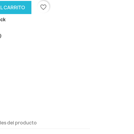
favorite_border
AL CARRITO
ock
les del producto