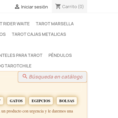
shopping_cart

Carrito
(0)
Iniciar sesión
T RIDER WAITE
TAROT MARSELLA
DOS
TAROT CAJAS METALICAS
NTELES PARA TAROT
PÉNDULOS
G TAROTCHILE
search
T
GATOS
EGIPCIOS
BOLSAS
a un producto con urgencia y le daremos una