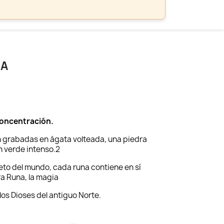
RA
concentración.
n grabadas en ágata volteada, una piedra
n verde intenso.2
to del mundo, cada runa contiene en sí
ra Runa, la magia
los Dioses del antiguo Norte.