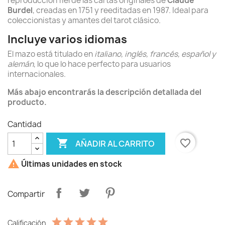
reproducción fiel de las cartas originales de
Claude
Burdel
, creadas en 1751 y reeditadas en 1987. Ideal para
coleccionistas y amantes del tarot clásico.
Incluye varios idiomas
El mazo está titulado en
italiano, inglés, francés, español y
alemán
, lo que lo hace perfecto para usuarios
internacionales.
Más abajo encontrarás la descripción detallada del
producto.
Cantidad

favorite_border
AÑADIR AL CARRITO

Últimas unidades en stock
Compartir
Calificación